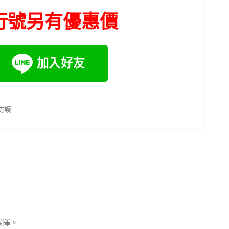
行號另有優惠價
防護
選擇。