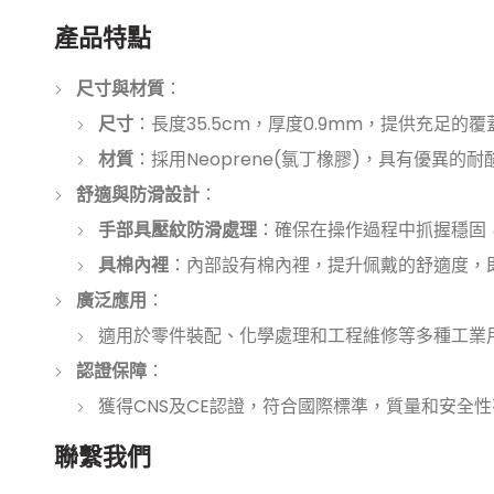
產品特點
尺寸與材質
：
尺寸
：長度35.5cm，厚度0.9mm，提供充足的
材質
：採用Neoprene(氯丁橡膠)，具有優異
舒適與防滑設計
：
手部具壓紋防滑處理
：確保在操作過程中抓握穩固
具棉內裡
：內部設有棉內裡，提升佩戴的舒適度，
廣泛應用
：
適用於零件裝配、化學處理和工程維修等多種工業
認證保障
：
獲得CNS及CE認證，符合國際標準，質量和安全
聯繫我們