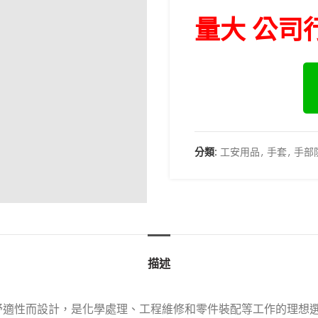
量大 公司
分類:
工安用品
,
手套
,
手部
描述
和舒適性而設計，是化學處理、工程維修和零件裝配等工作的理想