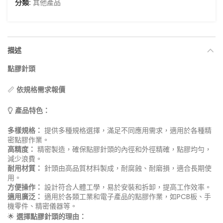
分類:
其他產品
描述
點膠針頭
📏
依規格需求報價
💡
產品特色：
多樣規格：
提供多種規格選擇，滿足不同應用需求，適用於各種精
密點膠作業。
高精度：
精密製造，確保點膠針頭的內徑和外徑精確，點膠均勻，
減少浪費。
耐用材質：
針頭由高品質材料製成，耐腐蝕、耐磨損，適合長期使
用。
方便操作：
設計符合人體工學，易於安裝和拆卸，提高工作效率。
適用廣泛：
適用於各類工業和電子產品的點膠作業，如PCB板、手
機零件、精密儀器等。
🌟
選擇點膠針頭的理由：