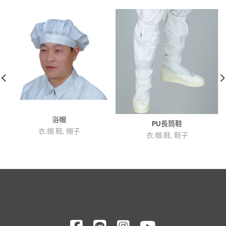
浴帽
PU長筒鞋
衣.帽.鞋
,
帽子
衣.帽.鞋
,
鞋子