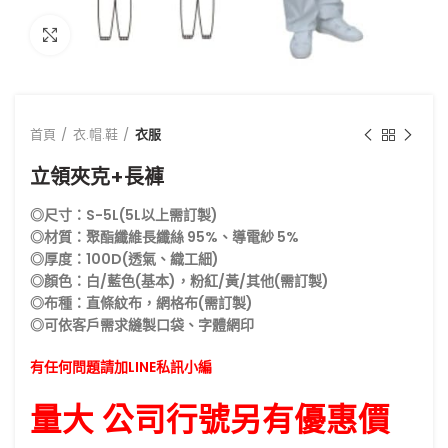
點擊放大
首頁
衣.帽.鞋
衣服
立領夾克+長褲
◎尺寸：S-5L(5L以上需訂製)
◎材質：聚酯纖維長纖絲 95%、導電紗 5%
◎厚度：100D(透氣、織工細)
◎顏色：白/藍色(基本)，粉紅/黃/其他(需訂製)
◎布種：直條紋布，網格布(需訂製)
◎可依客戶需求縫製口袋、字體網印
有任何問題請加LINE私訊小編
量大 公司行號另有優惠價