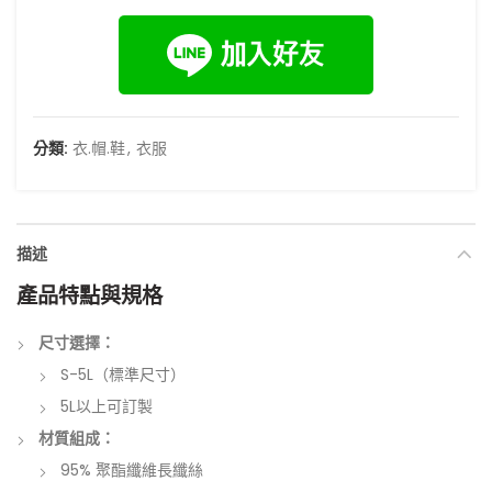
分類:
衣.帽.鞋
,
衣服
描述
產品特點與規格
尺寸選擇：
S-5L（標準尺寸）
5L以上可訂製
材質組成：
95% 聚酯纖維長纖絲