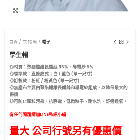
點擊放大
首頁
衣.帽.鞋
帽子
學生帽
◎材質：聚酯纖維長纖絲 95%、導電紗 5%
◎標準款：直條紋式；白 / 藍色 (單一尺寸)
◎訂製款：粉紅 / 粉黃色 (單一尺寸)
◎無塵布主要由聚酯纖維長纖絲和導電紗組成，以確保最大的
保護
◎可防止顆粒污染、抗靜電、低微粒子、耐水洗、舒適透氣。
有任何問題請加LINE私訊小編
量大 公司行號另有優惠價