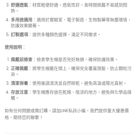
舒適透氣
：材質輕便舒適，透氣性好，長時間佩戴不易感到悶
熱。
多用途適用
：適用於實驗室、電子製造、生物製藥等無塵環境，
防護效果顯著。
訂製選項
：提供多種顏色選擇，滿足不同需求。
使用說明
：
佩戴前檢查
：檢查學生帽是否完好無損，確保防護效果。
正確佩戴
：將學生帽戴在頭上，確保完全覆蓋頭髮，防止顆粒污
染。
清潔保養
：使用後請清洗並自然晾乾，避免高溫或陽光直射。
存放注意
：學生帽應存放在乾燥、陰涼的地方，避免與化學品接
觸。
如有任何問題或需訂購，請加LINE私訊小編。我們提供量大優惠價
格，期待您的聯繫！