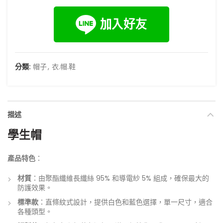
分類:
帽子
,
衣.帽.鞋
描述
學生帽
產品特色
：
材質
：由聚酯纖維長纖絲 95% 和導電紗 5% 組成，確保最大的
防護效果。
標準款
：直條紋式設計，提供白色和藍色選擇，單一尺寸，適合
各種頭型。