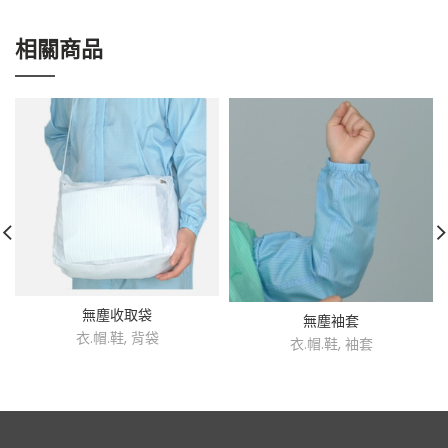
相關商品
無塵收取袋
無塵袖套
衣.帽.鞋
,
背袋
衣.帽.鞋
,
袖套