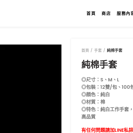
首頁
商店
服務內
首頁
手套
純棉手套
純棉手套
◎尺寸：S、M、L
◎包裝：12雙/包、100
◎顔色：純白
◎材質：棉
◎特色：純白工作手套
高品質
有任何問題請加LINE私