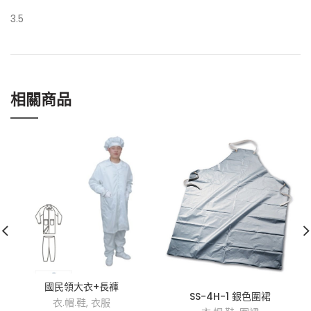
3.5
相關商品
國民領大衣+長褲
SS-4H-1 銀色圍裙
衣.帽.鞋
,
衣服