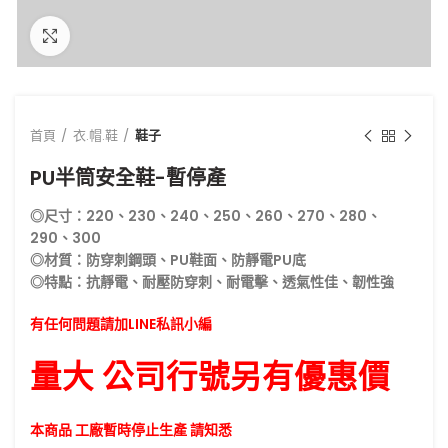
點擊放大
首頁
衣.帽.鞋
鞋子
PU半筒安全鞋-暫停產
◎尺寸：220、230、240、250、260、270、280、
290、300
◎材質：防穿刺鋼頭、PU鞋面、防靜電PU底
◎特點：抗靜電、耐壓防穿刺、耐電擊、透氣性佳、韌性強
有任何問題請加LINE私訊小編
量大 公司行號另有優惠價
本商品 工廠暫時停止生產 請知悉