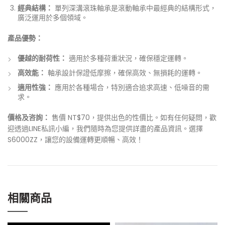
經典結構：
單列深溝滾珠軸承是滾動軸承中最經典的結構形式，
廣泛運用於多個領域。
產品優勢：
優越的耐荷性：
適用於多種荷重狀況，確保穩定運轉。
高效能：
軸承設計保證低摩擦，確保高效、無損耗的運轉。
適用性強：
應用於各種場合，特別適合追求高速、低噪音的需
求。
價格及咨詢：
售價 NT$70，提供出色的性價比。如有任何疑問，歡
迎透過LINE私訊小編，我們隨時為您提供詳盡的產品資訊。選擇
S6000ZZ，讓您的設備運轉更順暢、高效！
相關商品