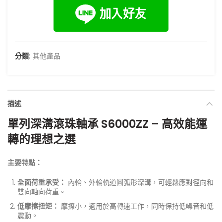
分類:
其他產品
描述
單列深溝滾珠軸承 S6000ZZ – 高效能運
轉的理想之選
主要特點：
全面荷重承受：
內輪、外輪軌道圓弧形深溝，可輕鬆應對徑向和
雙向軸向荷重。
低摩擦扭矩：
摩擦小，適用於高轉速工作，同時保持低噪音和低
震動。