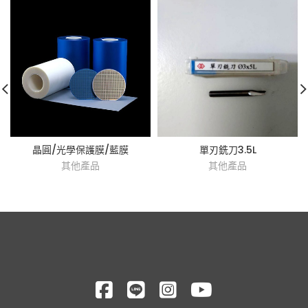
晶圓/光學保護膜/藍膜
單刃銑刀3.5L
其他產品
其他產品