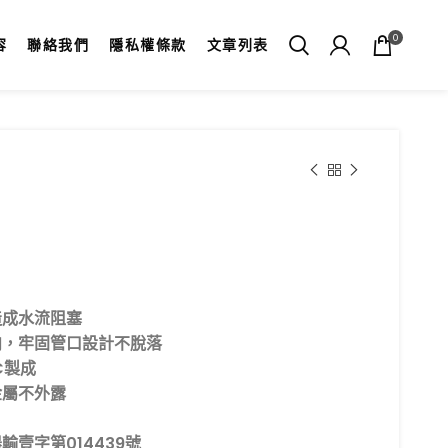
0
容
聯絡我們
隱私權條款
文章列表
造成水流阻塞
肉，牢固管口設計不脫落
C製成
金屬不外露
壹字第014439號